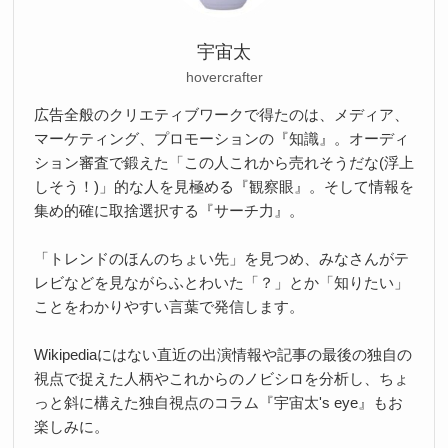
宇宙太
hovercrafter
広告全般のクリエティブワークで得たのは、メディア、
マーケティング、プロモーションの『知識』。オーディ
ション審査で鍛えた「この人これから売れそうだな(浮上
しそう！)」的な人を見極める『観察眼』。そして情報を
集め的確に取捨選択する『サーチ力』。
「トレンドのほんのちょい先」を見つめ、みなさんがテ
レビなどを見ながらふとわいた「？」とか「知りたい」
ことをわかりやすい言葉で発信します。
Wikipediaにはない直近の出演情報や記事の最後の独自の
視点で捉えた人柄やこれからのノビシロを分析し、ちょ
っと斜に構えた独自視点のコラム『宇宙太's eye』もお
楽しみに。