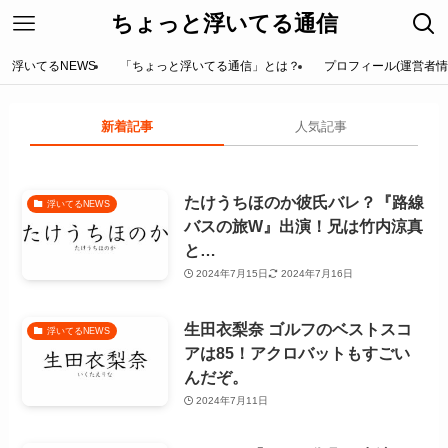
ちょっと浮いてる通信
浮いてるNEWS
「ちょっと浮いてる通信」とは？
プロフィール(運営者情
新着記事
人気記事
たけうちほのか彼氏バレ？『路線
浮いてるNEWS
バスの旅W』出演！兄は竹内涼真
と…
2024年7月15日
2024年7月16日
生田衣梨奈 ゴルフのベストスコ
浮いてるNEWS
アは85！アクロバットもすごい
んだぞ。
2024年7月11日