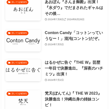
あおぽん『さんま御殿』出演！
浮いてるNEWS
『水ダウ』でだまされたギャルは
その後…
2024年7月8日
2024年8月26日
Conton Candy「コットンってい
浮いてるNEWS
うなー！」混沌(コントン)だぞ。
2024年7月5日
はるかぜに告ぐ『THE W』芸歴
浮いてるNEWS
一年目で決勝進出。『深夜のハチ
ミツ』出演！
2024年7月2日
梵天(ぼんてん)『 THE W 2023』
浮いてるNEWS
決勝進出！沖縄出身の姉妹コン
ビ！