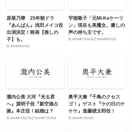
原菜乃華 25年朝ドラ
宇徳敬子「元Mi-Keケーリ
『あんぱん』浅田メイコ役
ン」現在も美魔女。癒しの
出演決定！映画【推しの
声の持ち主です。
子】も。
2024年7月31日
2024年8月2日
2024年8月5日
瀧内公美 大河『光る君
奥平大兼『千鳥のクセス
へ』源明子役『新空港占
ゴ！』ゲスト『ケの日のケ
拠』本庄役！結婚は？
ケケ』進藤琥太郎役！
2024年7月27日
2024年7月29日
2024年7月23日