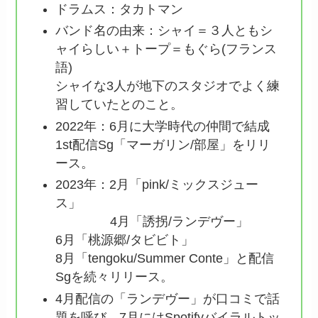
ドラムス：タカトマン
バンド名の由来：シャイ＝３人ともシ
ャイらしい＋トープ＝もぐら(フランス
語)
シャイな3人が地下のスタジオでよく練
習していたとのこと。
2022年：6月に大学時代の仲間で結成
1st配信Sg「マーガリン/部屋」をリリ
ース。
2023年：2月「pink/ミックスジュー
ス」
4月「誘拐/ランデヴー」
6月「桃源郷/タビビト」
8月「tengoku/Summer Conte」と配信
Sgを続々リリース。
4月配信の「ランデヴー」が口コミで話
題を呼び、7月にはSpotifyバイラルトッ