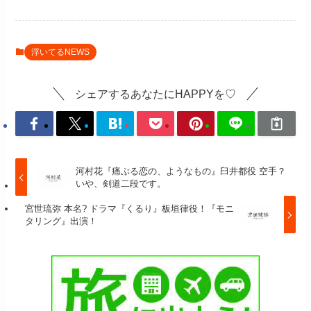
浮いてるNEWS
シェアするあなたにHAPPYを♡
河村花『痛ぶる恋の、ようなもの』臼井都役 空手？
いや、剣道二段です。
宮世琉弥 本名? ドラマ『くるり』板垣律役！『モニ
タリング』出演！