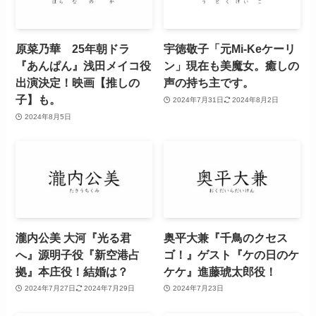
原菜乃華 25年朝ドラ
宇徳敬子「元Mi-Keケーリ
『あんぱん』浅田メイコ役
ン」現在も美魔女。癒しの
出演決定！映画【推しの
声の持ち主です。
子】も。
2024年7月31日
2024年8月2日
2024年8月5日
瀧内公美 大河『光る君
奥平大兼『千鳥のクセス
へ』源明子役『新空港占
ゴ！』ゲスト『ケの日のケ
拠』本庄役！結婚は？
ケケ』進藤琥太郎役！
2024年7月27日
2024年7月29日
2024年7月23日