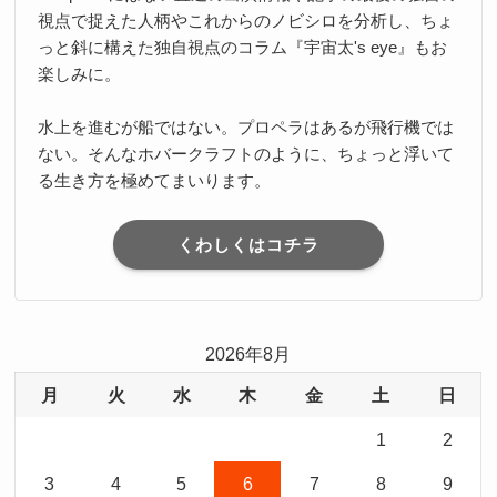
視点で捉えた人柄やこれからのノビシロを分析し、ちょ
っと斜に構えた独自視点のコラム『宇宙太's eye』もお
楽しみに。
水上を進むが船ではない。プロペラはあるが飛行機では
ない。そんなホバークラフトのように、ちょっと浮いて
る生き方を極めてまいります。
くわしくはコチラ
2026年8月
月
火
水
木
金
土
日
1
2
3
4
5
6
7
8
9